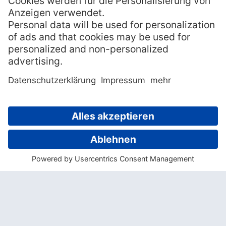
hier nimmt die Handlung so richtig Fahrt
auf…
Der weltberühmte Autor Umberto Eco lässt
seinen Roman „Die Insel des vorigen Tages“
in der
Südsee
spielen und er beschreibt die
Landschaft und Lebenswirklichkeit dieser
abgelegenen Region so anschaulich und
detailliert, wie man es von ihm gewohnt ist.
Wie auch „Der Name der Rose“, ist „Die
Insel des vorigen Tages“ ein höchst
anspruchsvolles und teils langatmiges
Buch, was aber Fans von Umberto Eco nicht
stören dürfte. Wer Spaß an historischen