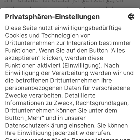
Philosoph wie Eco selbst. Das wird dann
deutlich, als er mit seinem Segelschiff
Schiffbruch erleidet. Dann nämlich beginnt
Eco in Rückblicken die Biografie Robertos
zu erzählen und er schildert über viele
Seiten hinweg die Philosophie, den
Aberglauben und das Alltagsleben des 17.
Jahrhunderts.
Ein wenig leidet die Handlung unter diesen
langen Exkursen, doch die Spannung
kommt auch im dritten Roman von
Umberto Eco nicht zu kurz: Roberto, der
tagelang verzweifelt im Pazifik treibt, stößt
schließlich auf ein anderes Schiff und ab