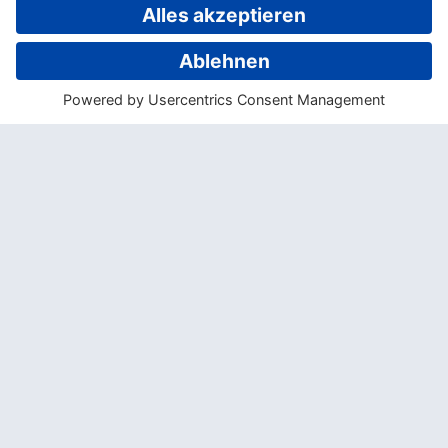
geschnitzten Menschenfiguren haben in der
Tradition der polynesischen Völker oft
mystische, ja heilende Kräfte. Auch die
Bilder Bernd Zimmers zeigen immer wieder
Tikis und stellen so das vielleicht
ausdrucksstärkste Symbol polynesischer
Kultur dar.
Die Ausstellung Tikimania spürt dabei nicht
nur den Mythen und Traditionen
Polynesiens nach, sondern beschäftigt sich
auch mit dem europäischen Blick auf die
Südsee.
Die Ausstellung Tikimania ist wieder ab 01.