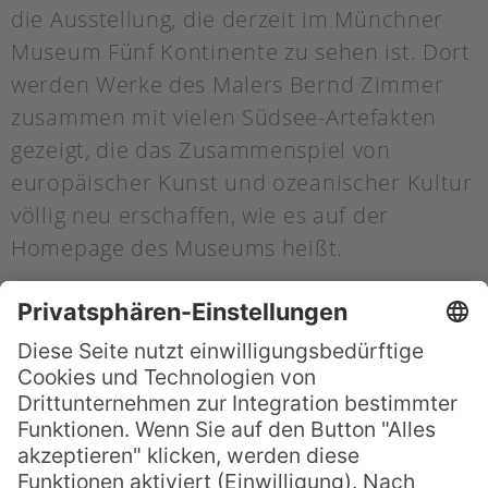
die Ausstellung, die derzeit im Münchner
Museum Fünf Kontinente zu sehen ist. Dort
werden Werke des Malers Bernd Zimmer
zusammen mit vielen Südsee-Artefakten
gezeigt, die das Zusammenspiel von
europäischer Kunst und ozeanischer Kultur
völlig neu erschaffen, wie es auf der
Homepage des Museums heißt.
Der 1948 in der Nähe von München
geborene Maler zählt zu den wichtigsten
Vertretern der sogenannten „Heftigen
Malerei“. Die als „Junge Wilde“ bezeichnete
Malereibewegung, der Zimmer angehört,
zeichnet sich vor allem durch große Gesten