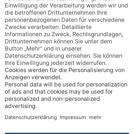
und eine starke Farbgebung aus.
1995 bereiste Bernd Zimmer die
Inselgruppe der Marquesas
und begab sich
dabei auf die Spuren des Malers Paul
Gauguin. Die dabei entstandenen
Landschaftsbilder haben jedoch einen ganz
eigenen Stil und zeigen die Südsee, so wie
Zimmer sie selbst erlebt hat:
Ausdrucksstark, sinnlich, farbgewaltig.
Flankiert wird die Ausstellung von
Artefakten, die das Museum Fünf
Kontinente selbst im Fundus hat:
Polynesische Tiki-Figuren, beispielsweise.
Diese aus Holz, Stein oder Knochen