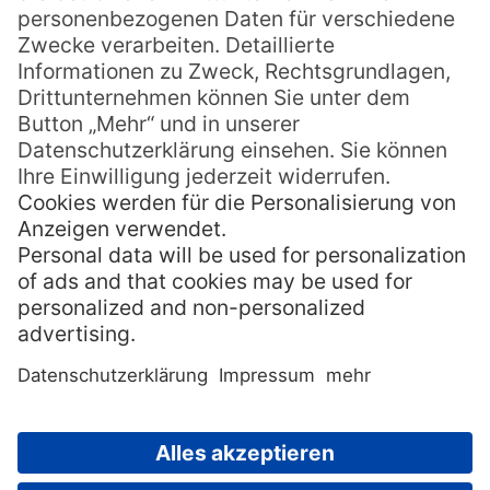
Stein des Friedens
Als einziges Bauwerk dieser Art hat
Haʻamongaʻa Maui eine ganz besondere
Bedeutung für die Menschen von Tonga
und wird als Symbol für die Macht und das
Prestige des alten Königreichs angesehen.
Es ist auch ein wichtiger Teil der
polynesischen Kultur und wird oft als
“Stein
des Friedens”
bezeichnet. Es symbolisiert
die Einheit und Stärke der tongaischen
Gemeinschaft und ist ein Ort, an dem bis
heute wichtige Ereignisse wie Zeremonien
und Feiern stattfinden.