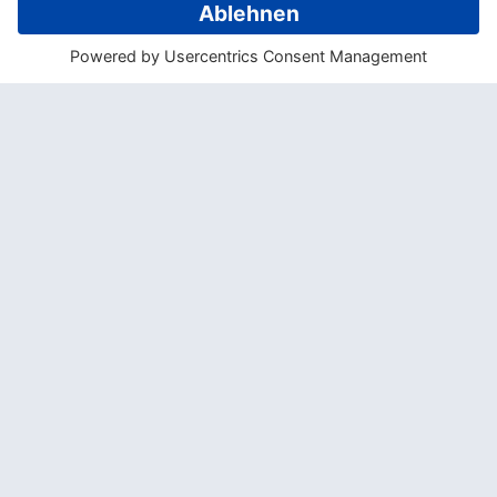
Haʻamongaʻa Maui besteht aus drei
massiven Steinen, die in Form eines Tors
aufgestellt sind. Die beiden äußeren Steine
sind 5,2 Meter hoch und wiegen jeweils
mehr als 30 Tonnen. Der mittlere Stein ist
etwas kleiner und wiegt etwa 20 Tonnen.
Die Steine sind perfekt zugeschnitten und
passen nahtlos zusammen, was auf eine
beeindruckende architektonische Fähigkeit
der Erbauer hinweist.