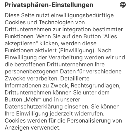
» Hokitika Gorge
Die Hokitika Gorge, ein malerischen
Naturpool mit türkisfarbenem Wasser und
umgeben von dichtem Regenwald, ist das
Wahrzeichen der Stadt und eine
wunderschöne grüne Oase. Hier können Sie
die Schönheit der Landschaft genießen und
sogar selbst nach Pounamu-Kieselsteinen
suchen, die im Flussbett zu finden sind.