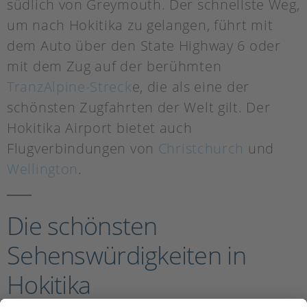
südlich von Greymouth. Der schnellste Weg,
um nach Hokitika zu gelangen, führt mit
dem Auto über den State Highway 6 oder
mit dem Zug auf der berühmten
TranzAlpine-Streck
e, die als eine der
schönsten Zugfahrten der Welt gilt. Der
Hokitika Airport bietet auch
Flugverbindungen von
Christchurch
und
Wellington
.
Die schönsten
Sehenswürdigkeiten in
Hokitika