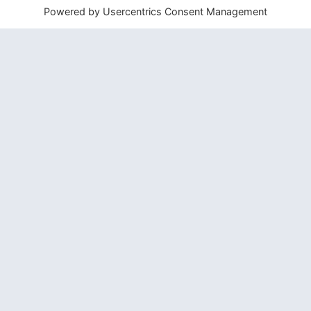
» Jannali
Bedeutung: Mond
» Kalina
Bedeutung: Blume
» Keira
Bedeutung: Hoher Berg
» Kiora
Bedeutung: Tag
» Kiri
Bedeutung: Blätter des Eukalyptusbaums
» Kylie