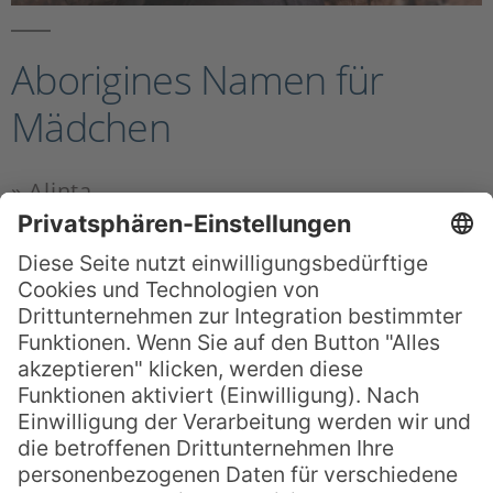
Aborigines Namen für
Mädchen
» Alinta
Bedeutung: Flamme, Feuer. Auch: Sonne,
Sonnenstrahl
» Allira
Bedeutung: Quarz oder Kristall
» Arika
Bedeutung: Spirituelle Energie
» Bindi