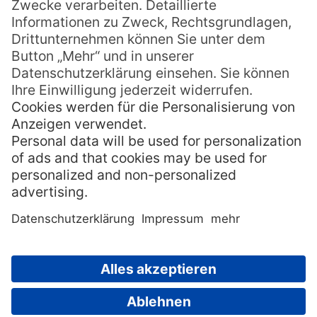
Bedeutung: Kleines Mädchen
» Darana
Bedeutung: Göttin während der Traumzeit
» Ellin
Bedeutung: Wunsch
» Elandra
Bedeutung: Neben dem Meer
» Inala
Bedeutung: Frieden
» Isley
Bedeutung: Traumzeit