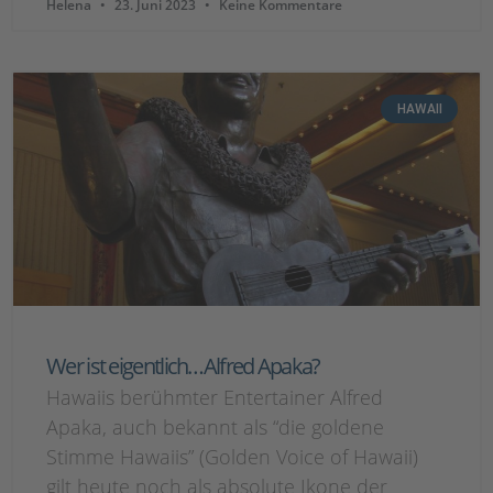
Helena
23. Juni 2023
Keine Kommentare
HAWAII
Wer ist eigentlich…Alfred Apaka?
Hawaiis berühmter Entertainer Alfred
Apaka, auch bekannt als “die goldene
Stimme Hawaiis” (Golden Voice of Hawaii)
gilt heute noch als absolute Ikone der