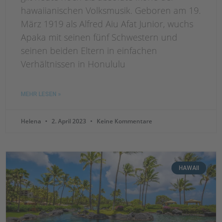
hawaiianischen Volksmusik. Geboren am 19.
März 1919 als Alfred Aiu Afat Junior, wuchs
Apaka mit seinen fünf Schwestern und
seinen beiden Eltern in einfachen
Verhältnissen in Honululu
MEHR LESEN »
Helena
2. April 2023
Keine Kommentare
HAWAII