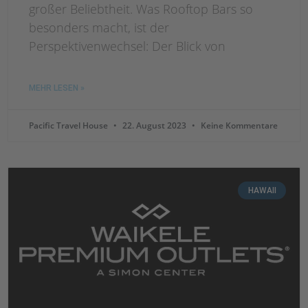
großer Beliebtheit. Was Rooftop Bars so
besonders macht, ist der
Perspektivenwechsel: Der Blick von
MEHR LESEN »
Pacific Travel House
22. August 2023
Keine Kommentare
HAWAII