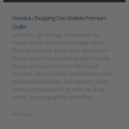
Honolulu Shopping: Das Waikele Premium
Outlet
Honolulu, die quirlige Hauptstadt von
Hawaii ist vor allem für ihre legendären
Strände bekannt. Doch auch abseits von
Sonne, Strand und Surfvergnügen hat die
bunte und facettenreiche Metropole
Honolulu viel zu bieten: eine faszinierende
Kultur beispielsweise und natürlich Malls,
Stores und Boutiquen so weit das Auge
reicht. Shopping gehört schließlich
MEHR LESEN »