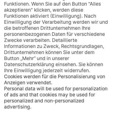
Eine Alkohol-Lizenz auf Hawaii zu ergattern,
ist teuer und ziemlich kompliziert. Viele
Restaurants verzichten daher ganz darauf
und bieten nur anti-alkoholische Getränke
an. Wer gerne ein Bier zum Burger oder ein
Glas Wein zur Pasta trinkt, kann aber auch
nach BYOB-Restaurants auf Hawaii suchen.
Das sind Lokalitäten, die es erlauben,
MEHR LESEN »
Viv
13. August 2022
Keine Kommentare
« Zurück
1
2
3
4
5
…
21
Weiter »