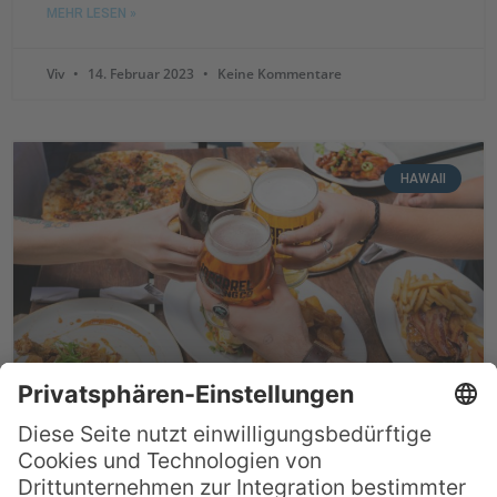
MEHR LESEN »
Viv
14. Februar 2023
Keine Kommentare
HAWAII
Die 15 besten Bring your own Bottle (BYOB)
Restaurants auf Hawaii