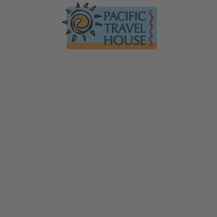
Australien
Ko
Australien im Überblick
Üb
Neuseeland
Neuseeland im Überblick
Mi
Südsee
Gä
Hawaii
Hawaii im Überblick
F