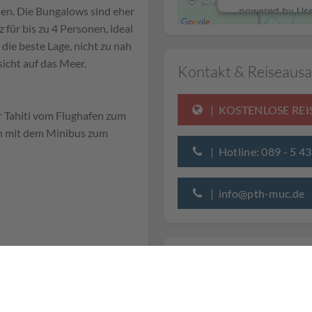
chen. Die Bungalows sind eher
powered by
Us
 für bis zu 4 Personen, ideal
die beste Lage, nicht zu nah
sicht auf das Meer.
Kontakt & Reiseausa
| KOSTENLOSE RE
r Tahiti vom Flughafen zum
n mit dem Minibus zum
| Hotline: 089 - 5 4
| info@pth-muc.de