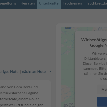
Segeltörns
Heiraten
Unterkünfte
Tauchreisen
Tauchkreuzfa
Wir benötige
Google M
Wir verwe
Drittanbieters
Dieser Service 
sammeln. Bitte 
eriges Hotel
|
nächstes Hotel ->
stimmen Sie d
dies
rand von Bora Bora und
Meh
ie türkisfarbene Lagune.
ernetcafe, einem Roller
 perfekte Ort für diejenigen