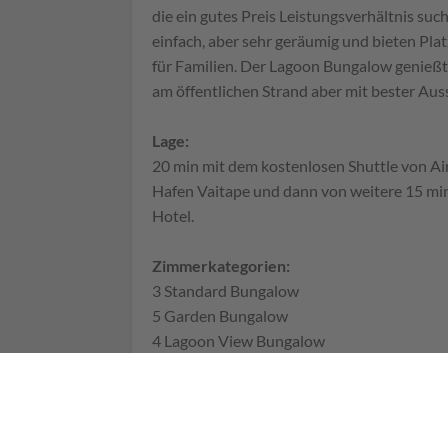
die ein gutes Preis Leistungsverhältnis su
einfach, aber sehr geräumig und bieten Platz
für Familien. Der Lagoon Bungalow genießt 
am öffentlichen Strand aber mit bester Aus
Lage:
20 min mit dem kostenlosen Shuttle von Ai
Hafen Vaitape und dann von weitere 15 mi
Hotel.
Zimmerkategorien:
3 Standard Bungalow
5 Garden Bungalow
4 Lagoon View Bungalow
2 Beach Bungalow
Check-in 12:00 Check-out 11:00