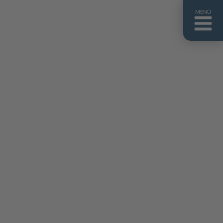
MENÜ
ntakt
er uns
niguides
stebuch
AQ