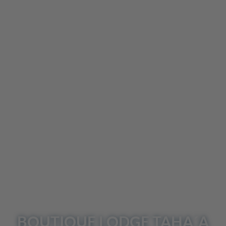
UNSER
REISEBLOG
Einreisebedingungen
Login / Reiseunterlagen
BOUTIQUE LODGE
TAHA´A