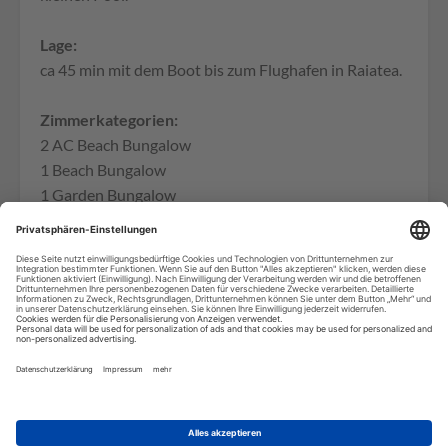
Lage:
ca 45 min mit dem Boot bis zum Flughafen in Raiatea.
Zimmerkategorien:
2 AC Beach Bungalow
1 Beach Bungalow
1 Garden Bungalow
1 Tropical Villa
1 Room
Aktivitäten und sonstige Angebote (teilweise gegen
Gebühr):
freies WLAN im gesamten Hotel, Sunrise Zen,
Aerobic, Kanus, Kajaks, Fahrräder, Bogenschießen,
Dinner Shows, Massagen, Schnorchelausrüstung,
Wäscheservice.