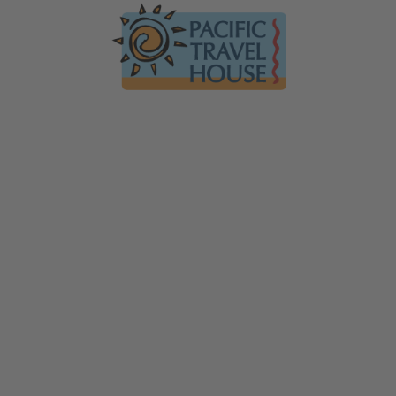
Australien
Ko
Australien im Überblick
Üb
Neuseeland
Neuseeland im Überblick
Mi
Südsee
Gä
Hawaii
Hawaii im Überblick
F