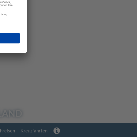
SLAND
hreisen
Kreuzfahrten