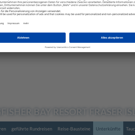
FISHER BAY RESORT
FRASER I
ren
geführte Rundreisen
Reise-Bausteine
Unterkünfte
Tauc