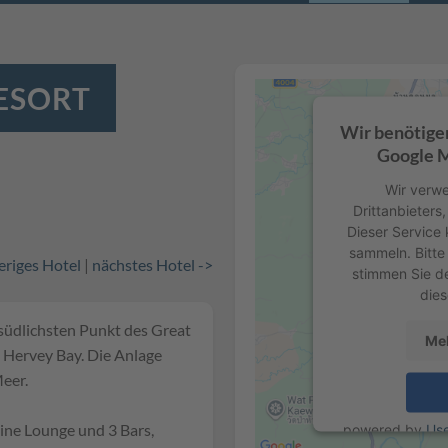
RESORT
Wir benötige
Google M
Wir verwe
Drittanbieters
Dieser Service 
sammeln. Bitte 
eriges Hotel
|
nächstes Hotel ->
stimmen Sie d
dies
 südlichsten Punkt des Great
Meh
n Hervey Bay. Die Anlage
Meer.
ine Lounge und 3 Bars,
powered by
Us