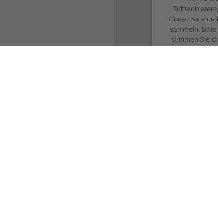
Drittanbieters
Dieser Service 
sammeln. Bitte 
stimmen Sie d
dies
Meh
powered by
Us
Kontakt & Reiseausa
| KOSTENLOSE RE
| Hotline: 089 - 5 4
| info@pth-muc.de