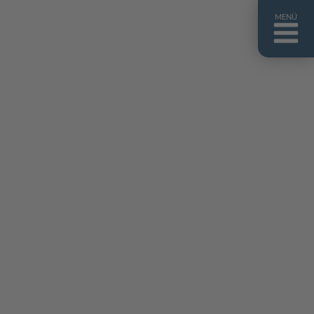
MENÜ
ntakt
er uns
niguides
stebuch
AQ