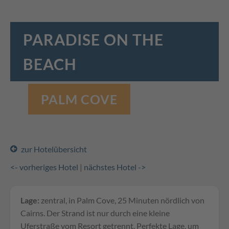
PARADISE ON THE
BEACH
PALM COVE
zur Hotelübersicht
<- vorheriges Hotel
|
nächstes Hotel ->
Lage:
zentral, in Palm Cove, 25 Minuten nördlich von
Cairns. Der Strand ist nur durch eine kleine
Uferstraße vom Resort getrennt. Perfekte Lage, um