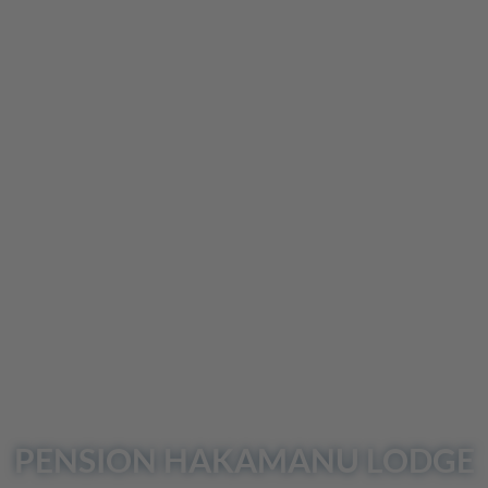
UNSER
REISEBLOG
Einreisebedingungen
Login / Reiseunterlagen
PENSION
HAKAMANU LODGE