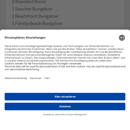
3 Standard Room
1 Seaview Bungalow
2 Beachfront Bungalow
1 Family Beach Bungalow
Check-In 13:00 Check-Out 11:00
Aktivitäten und Angebote (teilweise gegen
Gebühr):
WLAN im Haupthaus, Fischen, Kajaks, Bücherei,
Boule Spiel, Schnorchelausrüstung.
Wir benötigen Ihre
Zustimmung, um den Google
Maps-Service zu laden!