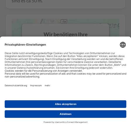
sind es ca 50 m.
Wir benötigen Ihre
Zustimmung, um den Google
Maps-Service zu laden!
Wir verwenden einen Service eines
Drittanbieters, um Karteninhalte
einzubetten. Dieser Service kann
Daten zu Ihren Aktivitäten sammeln.
Bitte lesen Sie die Details durch und
stimmen Sie der Nutzung des Service
zu, um diese Karte anzuzeigen.
Mehr Informationen
Akzeptieren