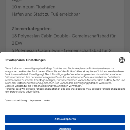
10 min zum Flughafen
Hafen und Stadt zu Fuß erreichbar
Zimmerkategorien:
18 Polynesian Cabin Double - Gemeinschaftsbad für
2 EW
5 Polynesian Cabin Twin - Gemeinschaftsbad für 2
EW
1 Polynesian Cabin PRM - Gemeinschaftsbad für 4
EW
11 Tahitian Room für 3 EW oder 2 EW und 2 KI
4 Ocean Side Tahitian Room für 2 EW und 2 KI
15 Tahitian Home für 3 EW oder 2 EW und 2 KI
2 Tahitian Home PRM für 3 EW oder 2 EW und 2 KI
6 Ocean Side Tahitian Home für 3 EW oder 2 EW und
2 K
I5 Ocean Side Tahitian Connecting Home für 4 EW