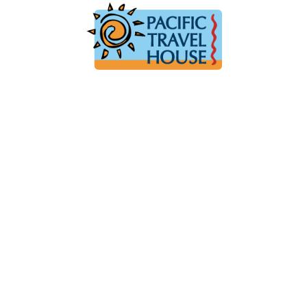
Australien
Ko
Australien im Überblick
Üb
Neuseeland
Neuseeland im Überblick
Mi
Südsee
Gä
Hawaii
Hawaii im Überblick
F