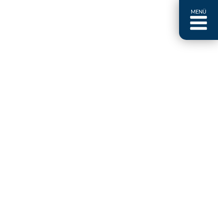
MENÜ
ntakt
er uns
niguides
stebuch
AQ