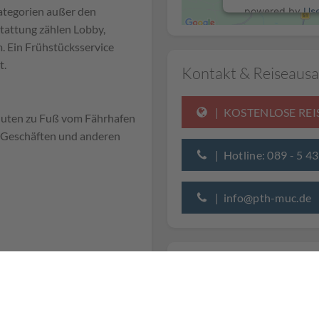
ategorien außer den
powered by
Us
tattung zählen Lobby,
 Ein Frühstücksservice
t.
Kontakt & Reiseausa
| KOSTENLOSE RE
nuten zu Fuß vom Fährhafen
, Geschäften und anderen
| Hotline: 089 - 5 4
| info@pth-muc.de
achsene + 2 Kinder