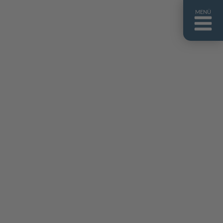
MENÜ
ntakt
er uns
niguides
stebuch
AQ