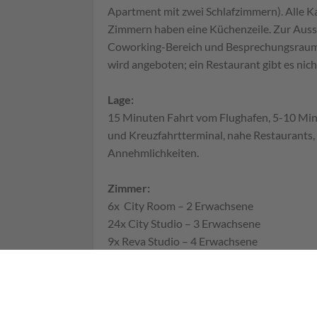
Apartment mit zwei Schlafzimmern). Alle K
Zimmern haben eine Küchenzeile. Zur Auss
Coworking-Bereich und Besprechungsraum.
wird angeboten; ein Restaurant gibt es nich
Lage:
15 Minuten Fahrt vom Flughafen, 5-10 Mi
und Kreuzfahrtterminal, nahe Restaurants
Annehmlichkeiten.
Zimmer:
6x City Room – 2 Erwachsene
24x City Studio – 3 Erwachsene
9x Reva Studio – 4 Erwachsene
1x Apartment mit 2 Schlafzimmern – 4 Erw
3x Horizon Junior Suite – 3 Erwachsene
Check In / Check Out: 24 Stunden