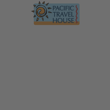
Australien
Ko
Australien im Überblick
Üb
Neuseeland
Neuseeland im Überblick
Mi
Südsee
Gä
Hawaii
Hawaii im Überblick
F