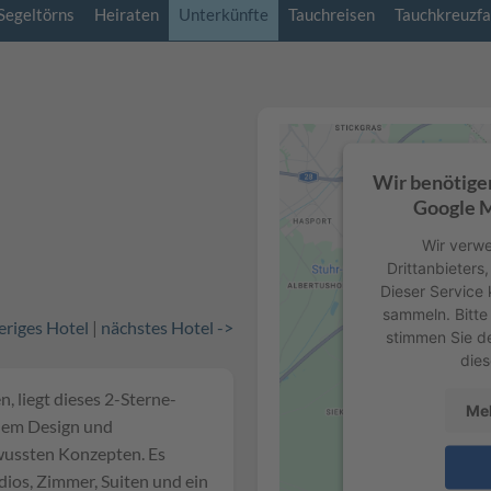
Segeltörns
Heiraten
Unterkünfte
Tauchreisen
Tauchkreuzfa
Wir benötige
Google M
Wir verwe
Drittanbieters
Dieser Service 
sammeln. Bitte 
eriges Hotel
|
nächstes Hotel ->
stimmen Sie d
dies
, liegt dieses 2-Sterne-
Meh
rnem Design und
wussten Konzepten. Es
dios, Zimmer, Suiten und ein