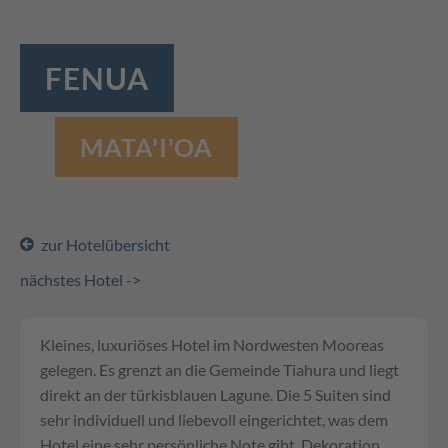
FENUA
MATA'I'OA
zur Hotelübersicht
nächstes Hotel ->
Kleines, luxuriöses Hotel im Nordwesten Mooreas
gelegen. Es grenzt an die Gemeinde Tiahura und liegt
direkt an der türkisblauen Lagune. Die 5 Suiten sind
sehr individuell und liebevoll eingerichtet, was dem
Hotel eine sehr persönliche Note gibt. Dekoration