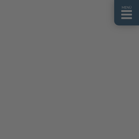
MENÜ
ntakt
er uns
niguides
stebuch
AQ