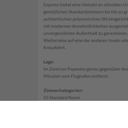
Express bietet eine Vielzahl an stilvollen 
gemütlichen Standardzimmern bis hin zu gro
authentischen polynesischen Stil eingericht
mit modernen Annehmlichkeiten ausgestatt
unvergesslichen Aufenthalt zu garantieren. 
Weiterreise auf eine der anderen Inseln ode
Kreuzfahrt.
Lage:
im Zentrum Papeetes genau gegenüber des 
Minuten vom Flughafen entfernt.
Zimmerkategorien:
55 Standard Room
8 Suiten
Aktivitäten (teilweise auch gegen Gebühr
Tour Desk für Aktivitäten