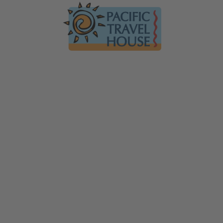
Australien
Ko
Australien im Überblick
Üb
Neuseeland
Neuseeland im Überblick
Mi
Südsee
Gä
Hawaii
Hawaii im Überblick
F