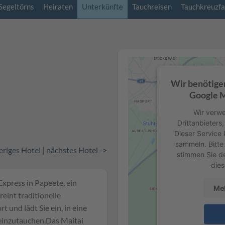
Segeltörns
Heiraten
Unterkünfte
Tauchreisen
Tauchkreuzfa
Wir benötige
Google M
Wir verwe
Drittanbieters
Dieser Service 
sammeln. Bitte 
eriges Hotel
|
nächstes Hotel ->
stimmen Sie d
dies
Express in Papeete, ein
Meh
eint traditionelle
und lädt Sie ein, in eine
einzutauchen.Das Maitai