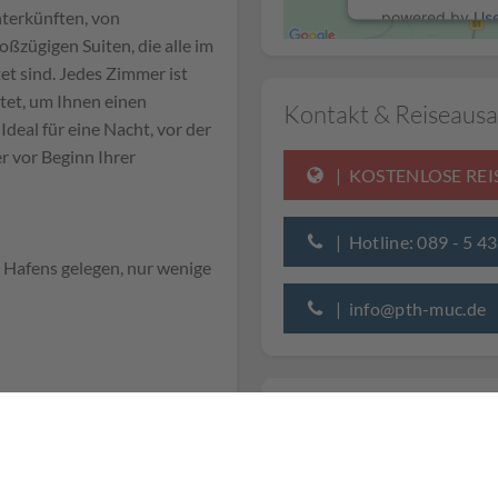
Unterkünften, von
powered by
Us
ßzügigen Suiten, die alle im
et sind. Jedes Zimmer ist
et, um Ihnen einen
Kontakt & Reiseausa
Ideal für eine Nacht, vor der
r vor Beginn Ihrer
| KOSTENLOSE RE
| Hotline: 089 - 5 4
Hafens gelegen, nur wenige
| info@pth-muc.de
):