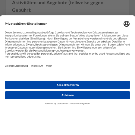
Aktivitäten und Angebote (teilweise gegen
Gebühr):
WLAN in der gesamten Hotelanlage, Badminton,
Strandhandtücher, Hammam, Kajaks,
Gesellschaftsspiele, Boule Spiel, Stand up Boards,
Schnorchelausrüstung, Tischtennis, Volleyball,
Aktivity Desk, Eismaschine, Wäscheservice, Parken,
Swimming Pool, Raucherbereiche
Wir benötigen Ihre
Zustimmung, um den Google
Maps-Service zu laden!
Wir verwenden einen Service eines
Drittanbieters, um Karteninhalte
einzubetten. Dieser Service kann
Daten zu Ihren Aktivitäten sammeln.