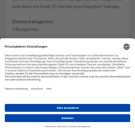
und dann nochmal 15 min bis zum Hauptort Vaitape
Zimmerkategorien:
3 Bungalows
Check-in 14:00 Check-out 10:00
Aktivitäten und Angebote (teilweise gegen
Gebühr):
kein Internet auf dem Motu, Strandhandtücher,
Kajaks, Kanus, Stand up Paddle Board,
Schnorchelausrüstung
Wir benötigen Ihre
Zustimmung, um den Google