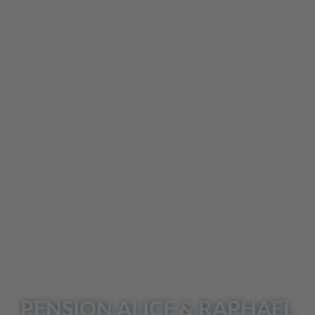
UNSER
REISEBLOG
Einreisebedingungen
Login / Reiseunterlagen
PENSION
ALICE & RAPHAEL