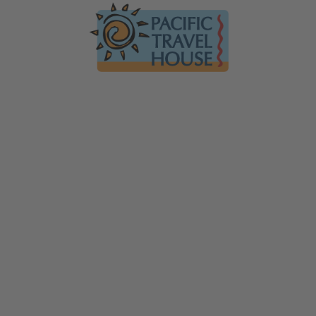
Australien
Ko
Australien im Überblick
Üb
Neuseeland
Neuseeland im Überblick
Mi
Hawaii
Hawaii im Überblick
Gä
F
Tauchen