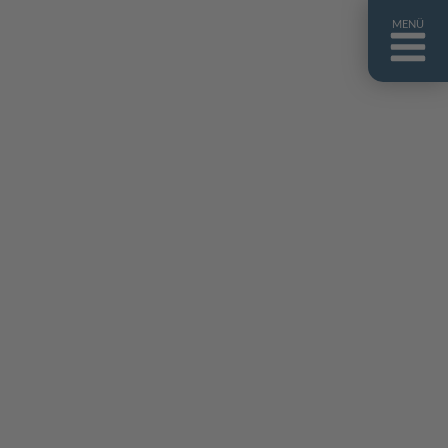
MENÜ
ntakt
er uns
niguides
stebuch
AQ