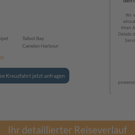
den 
Wir 
einzu
Ihren A
Details 
ipel
Talbot Bay
Servi
Camden Harbour
en
se Kreuzfahrt jetzt anfragen
powere
Ihr detaillierter Reiseverlauf