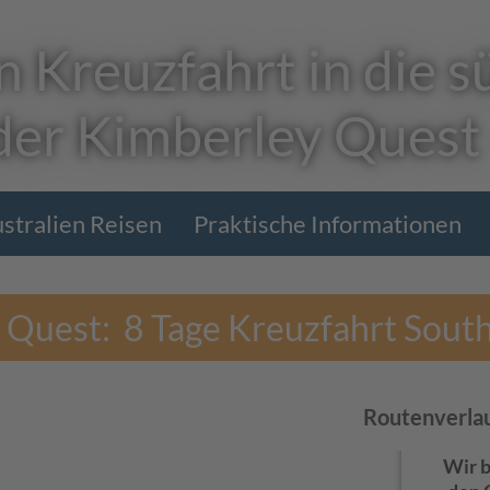
n Kreuzfahrt in die s
der Kimberley Quest
ustralien Reisen
Praktische Informationen
 Quest: 8 Tage Kreuzfahrt Sout
Routenverla
Wir 