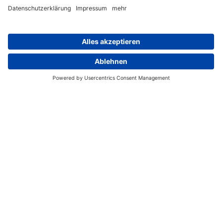
etc. organisieren wir sehr gerne für Sie gegen
Aufpreis.
HINWEIS: Gebühren für Hochzeitslizenz,
Apostille & beglaubigte Urkunde sind vor Ort in
bar ($100) zu bezahlen.
Leistungsbeschreibung
Im Preis enthaltene Leistungen:
Treffen und Assistenz bei Beantragung der
Hochzeitslizenz