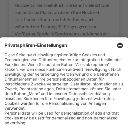
Hochzeitslizenz behilflich. Sie kennt viele schöne
romantische Plätze, an denen Ihre Hochzeit
stattfinden könnte, und steht Ihnen auch
während der Trauung für Fragen gerne zur
Verfügung. Spezielle Sonderwünsche können wir
so auch fast immer erfüllen.
Unsere Partnerin vor Ort:
Unsere Wedding-
Planerin lebt schon seit vielen Jahren als
Reiseleiterin und Fotografin auf Maui. Sie kennt
die Insel genau und kann Ihnen bestens bei der
Suche und Auswahl eines Ortes für Ihre Hochzeit
helfen. Spezielle Wünsche bei der Trauung oder
Hilfe bei der Reservierung eines guten
Restaurants übernimmt sie gerne.
Extras:
Zusätzliche Leistungen wie zum Beispiel
einen Videografen, Blumen, ein Gläschen Cider
zum Anstoßen, Ukulele Spieler, Muschelbläser