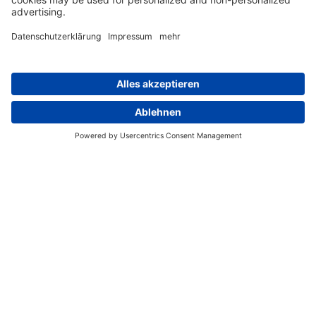
Planen: Wir stellen dem Brautpaar bis zu 3
Strände vor und unterbreiten bis zu 3
Restaurantvorschläge für ein Dinner nach
der Trauung (inkl. Tischreservierung).
❯ Beratung bei der Beantragung der
Hochzeitslizenz & Apostille (Leitfaden per
E-Mail)
❯ Beantragung der Beach Permit und
Bereitstellung der Versicherung (gegen
Gebühr)
❯ 1 Videocall mit der deutschsprachigen
Hochzeitsplanerin, um die Planung der
Hochzeit und den bürokratischen Ablauf
zu besprechen
❯ Erstellung der Timeline: Zeitlicher
Ablaufplan des Hochzeitstages und
Koordination der über uns gebuchten
Dienstleister Trauzeremonie auf deutsch