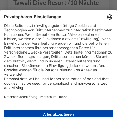
Tawali Dive Resort /10 Nächte
- 12 Tauchgänge
Nach Ihrer Ankunft am Flughafen werden Sie
zunächst per Minibus und anschließend auf
einer kurzen Bootsfahrt zu Ihrem Hotel, dem
Tawali Dive Resort
, gebracht. Hier verbringen
Sie
10 Nächte in einem Standard Bungalow inkl.
Vollpension
. Sie erleben
6 Tauchtage a 2
Tauchgänge
inkl. Flasche und Blei. Bitte bringen
Sie Ihre private Ausrüstung selbst mit. Nach
einem erlebnisreichen Aufenthalt bringt Ihr
Transfer Sie zurück zum Flughafen.
Tag 13 & 14