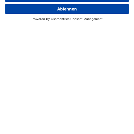
Flug von Alotau nach Port Moresby mit
Air Niugini.
Flug von Port Moresby nach Singapur
mit Air Niugini.
Flug von Singapur nach Frankfurt mit
Singapore Airlines. Ankunft am nächsten
Tag.
Sie entscheiden! Varianten, die Sie in