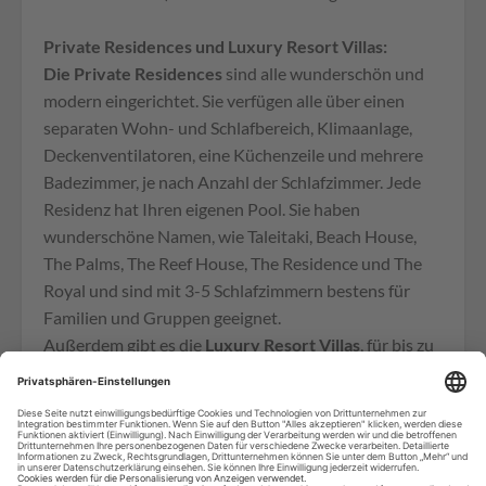
Private Residences und Luxury Resort Villas:
Die Private Residences
sind alle wunderschön und
modern eingerichtet. Sie verfügen alle über einen
separaten Wohn- und Schlafbereich, Klimaanlage,
Deckenventilatoren, eine Küchenzeile und mehrere
Badezimmer, je nach Anzahl der Schlafzimmer. Jede
Residenz hat Ihren eigenen Pool. Sie haben
wunderschöne Namen, wie Taleitaki, Beach House,
The Palms, The Reef House, The Residence und The
Royal und sind mit 3-5 Schlafzimmern bestens für
Familien und Gruppen geeignet.
Außerdem gibt es die
Luxury Resort Villas
, für bis zu
3 Erwachsene oder 2 Erwachsene und 2 Kinder.