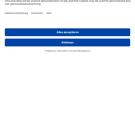
Wir benötigen Ihre
Zustimmung, um den Google
Maps-Service zu laden!
Wir verwenden einen Service eines
Drittanbieters, um Karteninhalte
einzubetten. Dieser Service kann
Daten zu Ihren Aktivitäten sammeln.
Bitte lesen Sie die Details durch und
stimmen Sie der Nutzung des Service
zu, um diese Karte anzuzeigen.
Mehr Informationen
Akzeptieren
powered by
Usercentrics Consent
Management Platform