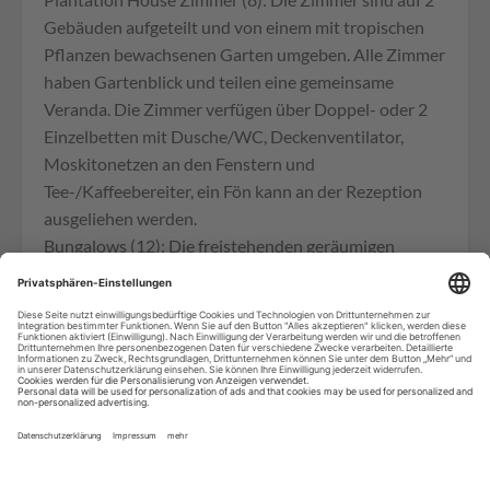
Gebäuden aufgeteilt und von einem mit tropischen
Pflanzen bewachsenen Garten umgeben. Alle Zimmer
haben Gartenblick und teilen eine gemeinsame
Veranda. Die Zimmer verfügen über Doppel- oder 2
Einzelbetten mit Dusche/WC, Deckenventilator,
Moskitonetzen an den Fenstern und
Tee-/Kaffeebereiter, ein Fön kann an der Rezeption
ausgeliehen werden.
Bungalows (12): Die freistehenden geräumigen
Bungalows sind in der traditionellen Holzbauweise
gebaut und liegen verteilt im üppigen Garten. Die
komfortablen Bungalows sind wie die Plantation
Zimmer eingerichtet und verfügen zusätzlich über ein
private Veranda und eine kleine Kichenette mit einem
Kühlschrank.
Tauchbasis: