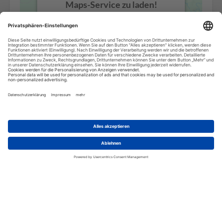
Maps-Service zu laden!
Wir verwenden einen Service eines
Drittanbieters, um Karteninhalte
einzubetten. Dieser Service kann
Daten zu Ihren Aktivitäten sammeln.
Bitte lesen Sie die Details durch und
stimmen Sie der Nutzung des Service
zu, um diese Karte anzuzeigen.
Mehr Informationen
Akzeptieren
powered by
Usercentrics Consent
Management Platform