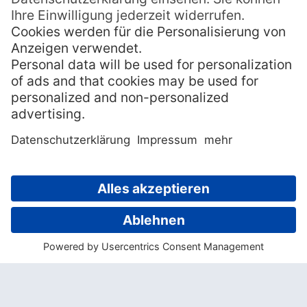
Facetten und Gepflogenheiten wird hier
beleuchtet, vom Touristenführer bis hin
zum Farmer.
https://www.youtube.com/watch?
v=ZX00LpGZmb0
» Neuseeland: Aotearoa –
Auf legendären Routen
Diese Reise von Norden nach Süden folgt
den historischen Spuren der
Ureinwohner
Neuseelands
. Welche Bedeutung haben die
Traditionen und Mythen heute noch? Was