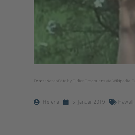
Fotos:
Nasenflöte by Didier Descouens via Wikipedia CC
Helena
5. Januar 2019
Hawaii