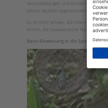
Veranstaltungen und Konzerten Nasenflö
Jahren deutlich zugenommen hat.
Es ist nicht schwer, die Ohe Hano Ihu 
lernen, die hawaiianische Nasenflöte ric
Basis-Einweisung in die Spielweise: