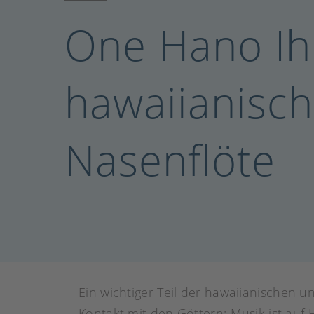
One Hano Ih
hawaiianisc
Nasenflöte
Ein wichtiger Teil der hawaiianischen u
Kontakt mit den Göttern: Musik ist auf