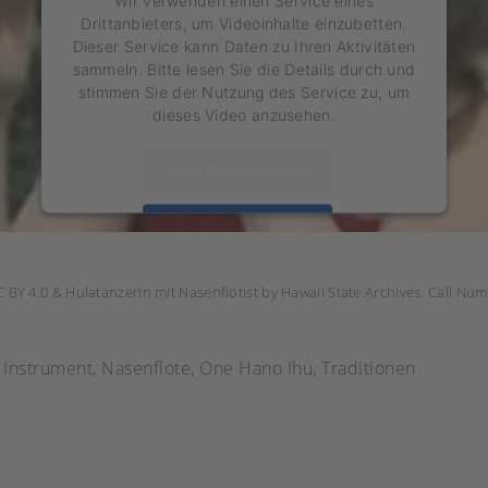
Wir verwenden einen Service eines
Drittanbieters, um Videoinhalte einzubetten.
Dieser Service kann Daten zu Ihren Aktivitäten
sammeln. Bitte lesen Sie die Details durch und
stimmen Sie der Nutzung des Service zu, um
dieses Video anzusehen.
Mehr Informationen
Akzeptieren
powered by
Usercentrics Consent Management
Platform
 BY 4.0 & Hulatänzerin mit Nasenflötist by Hawaii State Archives. Call Nu
,
Instrument
,
Nasenflöte
,
One Hano Ihu
,
Traditionen