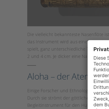
Die vielleicht bekannteste Nasenflöte is
das Instrument wird aus einem Bambusro
spielt, ganz unterschiedliche Töne he
2 und 4 cm. Je dicker eine Nasenflöte is
Aloha – der Atem Got
Einige Forscher und Ethnologen glaube
Durch sie strömt der göttliche Atem, d
Begleitinstrument für den Hula hat die