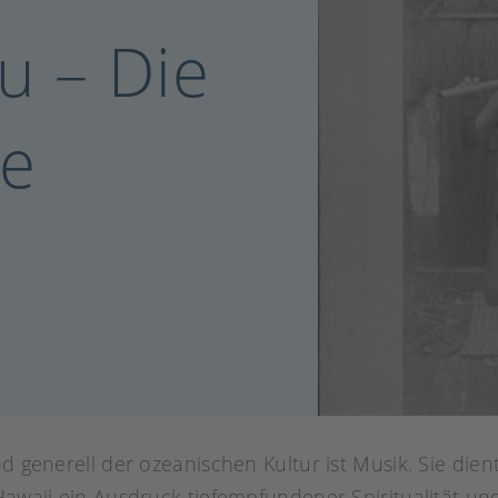
u – Die
he
nd generell der ozeanischen Kultur ist Musik. Sie die
 Hawaii ein Ausdruck tiefempfundener Spiritualität 