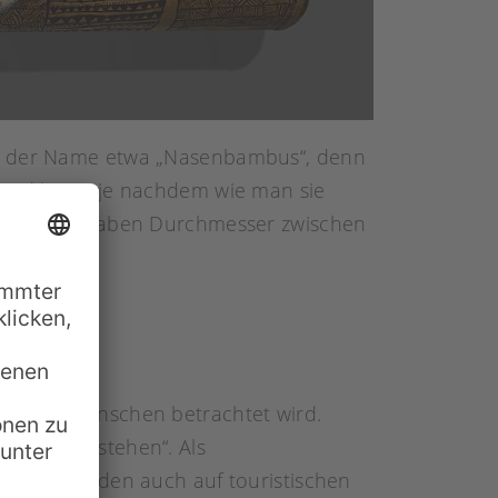
et der Name etwa „Nasenbambus“, denn
r und kann, je nachdem wie man sie
m lang und haben Durchmesser zwischen
und den Menschen betrachtet wird.
ms Gottes stehen“. Als
. Heute werden auch auf touristischen