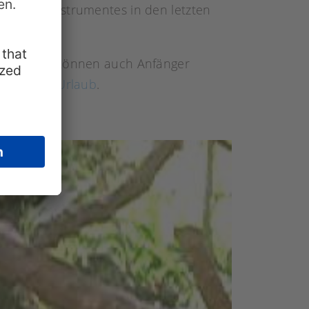
t dieses Instrumentes in den letzten
esen Videos können auch Anfänger
dem
Hawaii Urlaub
.