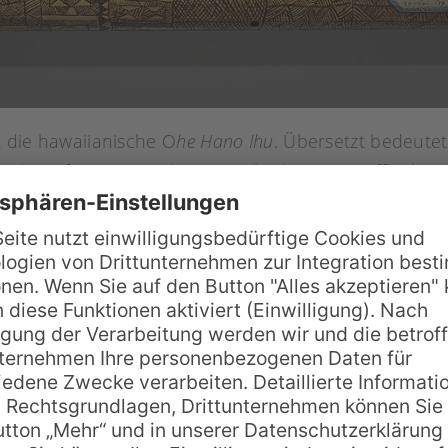
t die hawaiianische O
he Hano Ihu
. Übersetzt bedeut
hr gefertigt. Die Ohe Hano Ihu hat vier Grifflöche
rvorbringen. Die meisten Nasenflöten sind etwa 30 c
t, umso tiefer der Klang.
tes
n, dass die Ohe Hano Ihu als Mittler zwischen Gott 
enn Aloha bedeutet sinngemäß „Im Angesicht des Ate
 Ohe Hano Ihu also eine gewisse religiöse Bedeutung