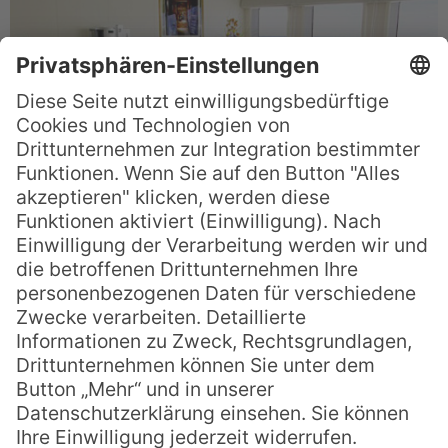
Die „Australian Coast Tour“ ist etwas für
Feinschmecker und Aktivurlauber:
Begonnen wird die Reise mit der
Besichtigung eines Weingutes im
legendären
Barossa Valley
, wo Australiens
Spitzenweine hergestellt werden.