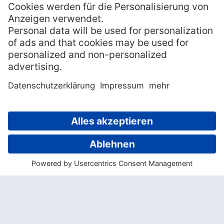
Anschließend geht es mit dem Schiff weiter
zu den
Kangaroo Islands
und entlang der
Küste über die Coffin Bay, die Pearson
Islands und die Franklin Islands bis nach
Ceduna. Kulinarisch dreht sich auf dieser
Reise alles um die Schätze des Meeres:
Angeln mit dem Chefkoch der Australian
Coast Tour steht ebenso auf dem
Programm wie der Besuch einer
Austernbank mit Verkostung und ein
exzellentes Sushi-Essen.