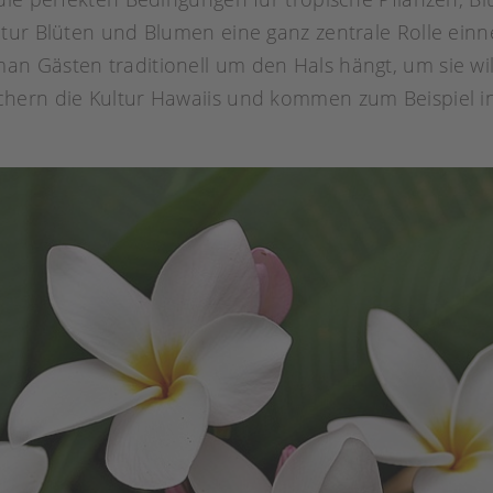
tur Blüten und Blumen eine ganz zentrale Rolle einn
 man Gästen traditionell um den Hals hängt, um sie w
hern die Kultur Hawaiis und kommen zum Beispiel i