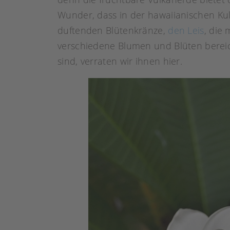
Wunder, dass in der hawaiianischen Kul
duftenden Blütenkränze,
den Leis
, die
verschiedene Blumen und Blüten bereic
sind, verraten wir ihnen hier.