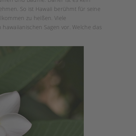
ehmen. So ist Hawaii berühmt für seine
illkommen zu heißen. Viele
n hawaiianischen Sagen vor. Welche das