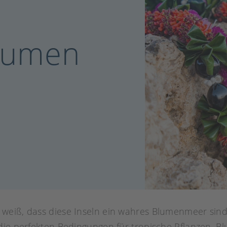
Blumen
 weiß, dass diese Inseln ein wahres Blumenmeer sind:
die perfekten Bedingungen für tropische Pflanzen, B