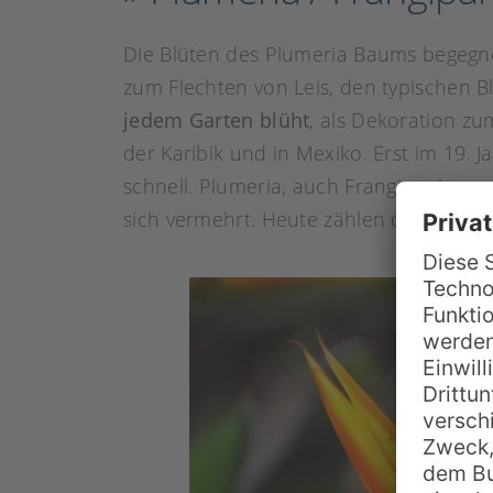
Die Blüten des Plumeria Baums begegne
zum Flechten von Leis, den typischen 
jedem Garten blüht
, als Dekoration zum
der Karibik und in Mexiko. Erst im 19
schnell. Plumeria, auch Frangipani gena
sich vermehrt. Heute zählen die zarten