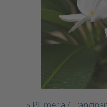
» Plumeria / Frangipan