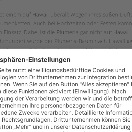
t einem auf Hawaii überall: Wegen ihres süßen Duft
Blumenketten. Auch bei Hochzeiten oder Festen kom
 Einsatz. Dabei ist die Plumeria gar nicht auf Hawaii 
. Jahrhundert wurde der Plumeria-Baum nach Hawaii g
nnt, ist nämlich eine sehr robuste Pflanze, die in wa
 Blüten der Plumeria zu den beliebtesten Blüten Hawa