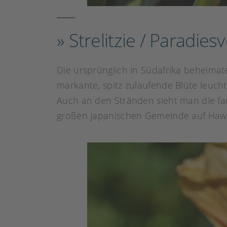
» Strelitzie / Paradie
Die ursprünglich in Südafrika beheimate
markante, spitz zulaufende Blüte leucht
Auch an den Stränden sieht man die farb
großen japanischen Gemeinde auf Hawai