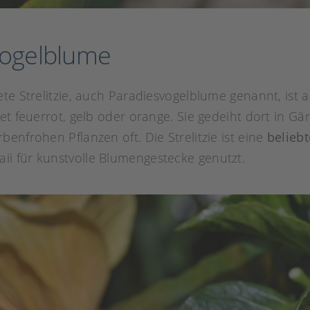
svogelblume
te Strelitzie, auch Paradiesvogelblume genannt, ist a
et feuerrot, gelb oder orange. Sie gedeiht dort in Gär
enfrohen Pflanzen oft. Die Strelitzie ist eine
belieb
i für kunstvolle Blumengestecke genutzt.