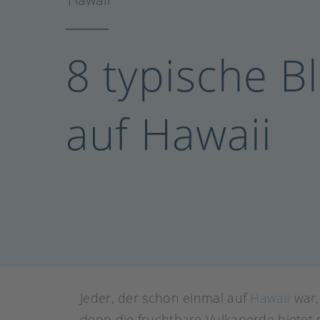
8 typische 
auf Hawaii
Jeder, der schon einmal auf
Hawaii
war,
denn die fruchtbare Vulkanerde bietet 