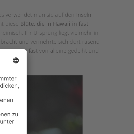
es verwendet man sie auf den Inseln
mt diese
Blüte, die in Hawaii in fast
heimisch: Ihr Ursprung liegt vielmehr in
ebracht und vermehrte sich dort rasend
rmem Klima fast von alleine gedeiht und
iis.