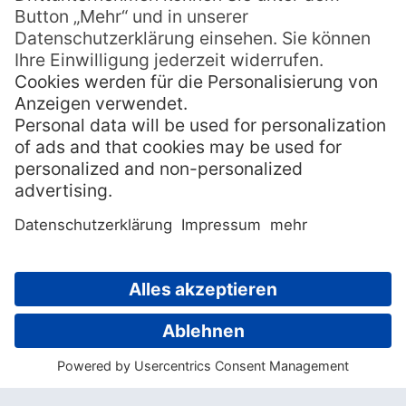
insgesamt fünf Vokalen (A, E, I, O, U) und
nur elf Konsonanten (B, F, G, H, K, M, N, P, R,
T, V) ist die Aussprache von Tahitianisch
dem Deutschen sehr ähnlich.
» A wird ausgesprochen wie in „nah“
» E wird kurz ausgesprochen wie in „Nest“
» I wird lang ausgesprochen wie in „Bier“
» O wird ausgesprochen wie in „so“
» U wird ausgesprochen wie in „Kur“
Der Buchstabe R wird mit der Zungenspitze
gerollt (und kann daher auch mal wie ein L
klingen). Im
Hawaiianischen
ist der
Buchstabe R daher meistens durch ein L