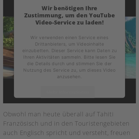
Wir benötigen Ihre
Zustimmung, um den YouTube
Video-Service zu laden!
Wir verwenden einen Service eines
Drittanbieters, um Videoinhalte
einzubetten. Dieser Service kann Daten zu
Ihren Aktivitäten sammeln. Bitte lesen Sie
die Details durch und stimmen Sie der
Nutzung des Service zu, um dieses Video
anzusehen.
Mehr Informationen
Akzeptieren
Obwohl man heute überall auf Tahiti
powered by
Usercentrics Consent
Französisch und in den Touristengebieten
Management Platform
auch Englisch spricht und versteht, freuen