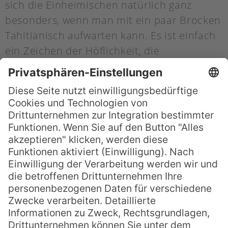
sich die Einheimischen natürlich ganz
besonders, wenn man mit ein paar Brocken
Tahitianisch aufwarten kann. Es ist einfach
ein Zeichen der Höflichkeit, die
Landessprache zumindest im Ansatz zu
beherrschen. Die tahitianische Sprache ist
reich an bildhaften Ausdrücken und zum
Glück relativ leicht zu erlernen.
Tahitianisch – Die
Aussprache
Polynesische Sprachen sind generell
ziemlich einfach auszusprechen. Mit