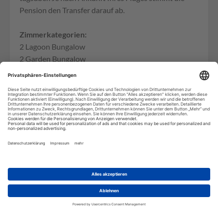
Pension den Transfer darauf ab.
Zimmerkategorien:
2 Lagoon Bungalow
2 Garden Bungalow
4 Suiten
Check-in & Check-out : je nach Ankunft / Abflug
Aktivitäten und Angebote (teilweise gegen
Gebühr):
Kajaks, Boule-Spiel
Wir benötigen Ihre
Zustimmung, um den Google