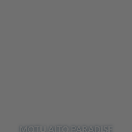
UNSER
REISEBLOG
Einreisebedingungen
Login / Reiseunterlagen
MOTU AITO
PARADISE