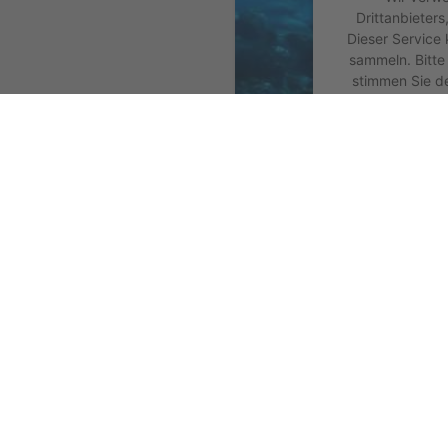
Drittanbieters
Dieser Service 
sammeln. Bitte 
stimmen Sie d
dies
Meh
powered by
Us
Kontakt & Reiseausa
| KOSTENLOSE RE
| Hotline: 089 - 5 4
| info@pth-muc.de