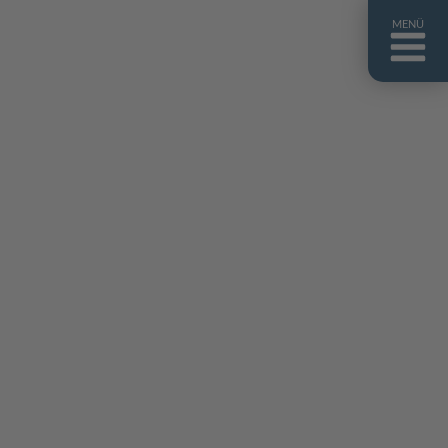
MENÜ
ntakt
er uns
niguides
stebuch
AQ