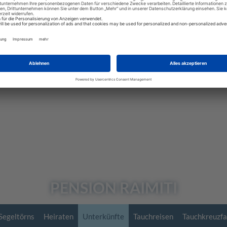
PENSION
RAIMITI
Segeltörns
Heiraten
Unterkünfte
Tauchreisen
Tauchkreuzfa