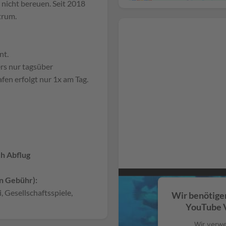
nicht bereuen. Seit 2018
trum.
nt.
rs nur tagsüber
en erfolgt nur 1x am Tag.
ch Abflug
n Gebühr):
 Gesellschaftsspiele,
Wir benötige
YouTube V
Wir verwe