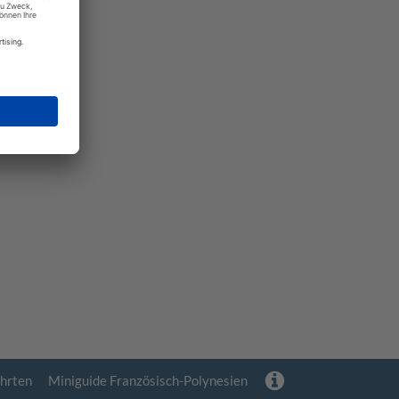
hrten
Miniguide Französisch-Polynesien