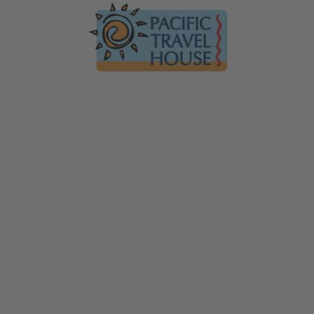
Australien
Ko
Australien im Überblick
Üb
Neuseeland
Neuseeland im Überblick
Mi
Südsee
Gä
Hawaii
Hawaii im Überblick
F