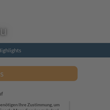
au
ighlights
ks
uf
benötigen Ihre Zustimmung, um