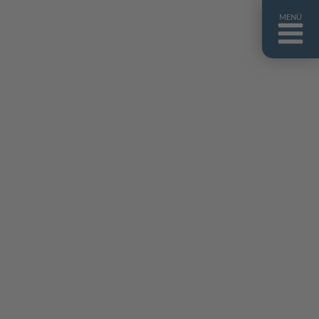
MENÜ
ntakt
er uns
niguides
stebuch
AQ