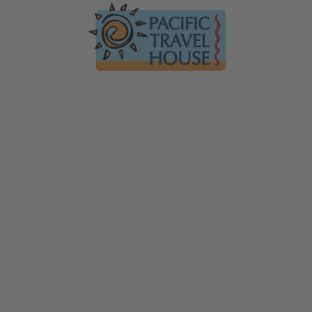
Australien
Ko
Australien im Überblick
Üb
Neuseeland
Neuseeland im Überblick
Mi
Hawaii
Hawaii im Überblick
Gä
F
Tauchen