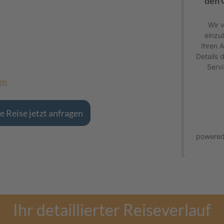
den 
Wir 
einzu
Ihren A
Details 
Servi
en
e Reise jetzt anfragen
powere
Ihr detaillierter Reiseverlauf