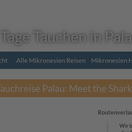
 Tage Tauchen in Pal
cht
Alle Mikronesien Reisen
Mikronesien H
auchreise Palau: Meet the Shar
Routenverla
Wir 