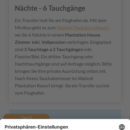
Nächte - 6 Tauchgänge
Ein Transfer holt Sie am Flughafen ab. Mit dem
Minibus geht es zum
Walindi Plantation Resort
,
wo Sie 6 Nächte in einem
Plantation House
Zimmer inkl. Vollpension
verbringen. Eingeplant
sind
3 Tauchtage a 2 Tauchgängen
inkl.
Flasche/Blei. Ein dritter Tauchgang oder
Nachttauchgänge sind auf Anfrage möglich. Bitte
bringen Sie Ihre private Ausrüstung selbst mit.
Nach Ihrem Tauchabenteuer im Walindi
Plantation Resort bringt Sie ein Transfer zurück
zum Flughafen.
Tag 9