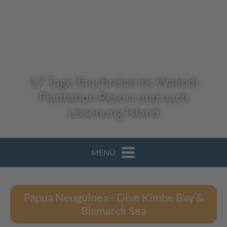
17 Tage Tauchreise ins Walindi
Plantation Resort und nach
Lissenung Island
MENÜ
Papua Neuguinea - Dive Kimbe Bay &
Bismarck Sea