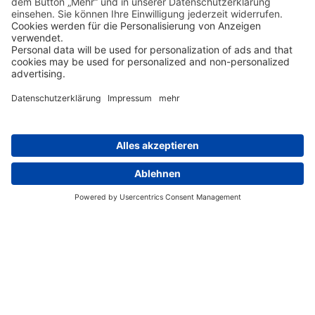
Am späten Vormittag Check-in auf der MV
Bilikiki: Sie beziehen Ihre Kabine und lernen die
anderen Gäste kennen. Am Abend gibt es erste
Informationen zu Ihrer Tour und den Tauchzielen.
Zu den Salomonen gehören hunderte von Inseln
und Inselgruppen. Die
3 Hauptgruppen
, die fast
immer angefahren werden, sind die Florida
Islands, Russel Islands und Mary Islands. Die
zwei ersten Gruppen gehören zum Gebiet New
Georgia, wohingegen die Mary Islands etwas
abseits liegen. Bei dieser 14-tägigen Tour wird
auch noch
Marovo Lagoon
angefahren. Jede
dieser Inselgruppe besteht aus mehreren bis
vielen einzelnen Inseln mit einer Vielzahl von
Tauchspots. Die Bilikiki folgt keiner festen Route.
Es werden immer die Spots mit den besten
Bedingungen angefahren, auch abhängig vom
Können und den Wünschen der Tauchgäste.