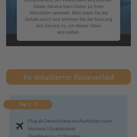
Dieser Service kann Daten zu Ihren
Aktivitäten sammeln. Bitte lesen Sie die
Details durch und stimmen Sie der Nutzung
des Service zu, um dieses Video
anzusehen.
Mehr Informationen
Akzeptieren
powered by
Usercentrics Consent
Ihr detaillierter Reiseverlauf
Management Platform
Tag 1 - 3
Flug ab Deutschland via Australien nach
Honiara / Guadalcanal.
Flugdauer ca. 22 Stunden.