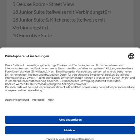
5 Deluxe Room - Street View
18 Junior Suite (teilweise mit Verbindungstür)
18 Junior Suite & Kitchenette (teilweise mit
Verbindungstür)
10 Executive Suite
Check-in 13:00 Check-out 11:00
Aktivitäten und Angebote (teilweise gegen
Gebühr):
WLAN im Gemeinschaftsbereich, Fitness Center,
Dhana Spa mit Massagen, Aquagym und Aquabike
Stunden, Geschäftscenter, Eis Maschine,
Schließfächer an der Rezeption