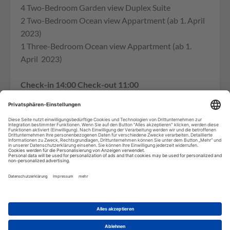
4 Two-Bedroom Garden view Duplex Suite
2 Two-Bedroom Ocean view Appartment (ab 1. April
2023)
1 Three-Bedroom Ocean view Appartment (ab 1.
April 2023)
Check-in 14:00 Check-out 11:00
Aktivitäten und sonstige Angebote (teilweise gegen
Gebühr):
WIFI in der gesamten Anlage, Swimming Pool, Fitness
Center, Activity Desk, Nautical Center, Manea Spa,
Strandhandtücher, Bücherei, Baby Sitting,
Geschäftscenter, Eis Maschine, Wäsche Service,
Parkplätze, Rauerbereiche, Shuttle Transfers in die
Stadt