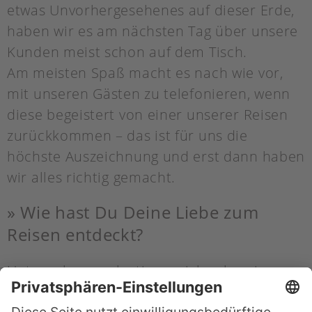
etwas Unvorhergesehenes auf dieser Erde,
haben wir es am nächsten Tag über unsere
Kunden meist schon auf dem Tisch.
Am meisten Spaß macht es nach wie vor,
mit unseren Gästen zu telefonieren, wenn
diese begeistert von einer unserer Reisen
zurückkommen – das ist für uns die
höchste Auszeichnung und erst dann haben
wir alles richtig gemacht.
» Wie hast Du Deine Liebe zum
Reisen entdeckt?
Unternehmungslustig war ich schon immer.
In jungen Jahren bin ich aus dem