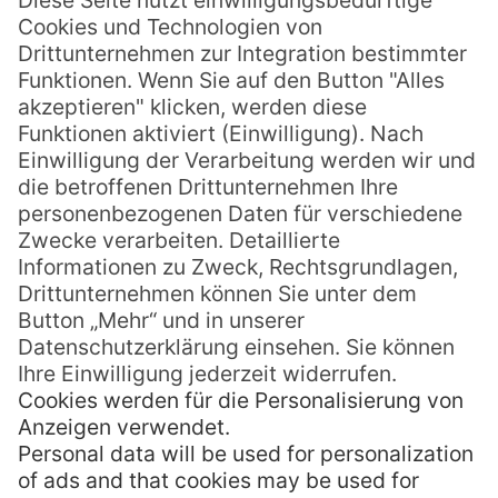
Kindergarten auf eigene Faust
losgewandert, ohne dass irgendjemand
etwas davon wusste. Geprägt haben mich
wahrscheinlich meine Eltern, die meinem
Bruder und mir immer wieder von ihren
eigenen Reisen erzählt hatten. Und so war
es klar, dass ich, sobald sich mir die
Gelegenheit dazu bot, mich auf große
„Wanderschaft“ rund um die Welt
aufmachte.
» Wieso gerade die Pazifikregion?
Als Windsufer der ersten Stunde war Hawaii
ein lang geträumter Traum. Und so fand ich
über die
Hawaiianische Inseln
und die
Fiji