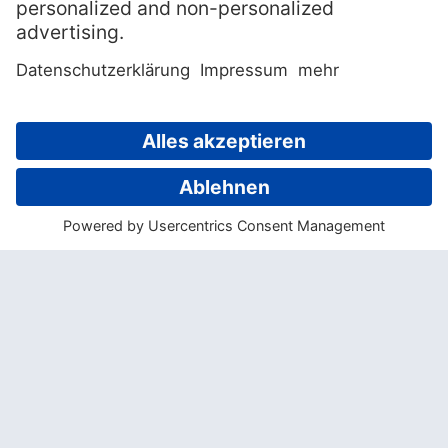
Inseln
den Einstieg in die Südsee – den
Südpazifik. Seitdem ist viel Zeit vergangen,
die meisten der bekannten Inseln durfte ich
kennen lernen und immer noch bin ich von
den Menschen, den Inseln und dem Meer
dort begeistert. Es ist ein Gebiet, das mehr
bietet als jeder Reisekatalog aussagen
kann.
» Verrätst Du uns Deine
Lebensweisheit oder deinen
Leitspruch?
Man kann nicht durch den Regen gehen,
ohne nass zu werden!