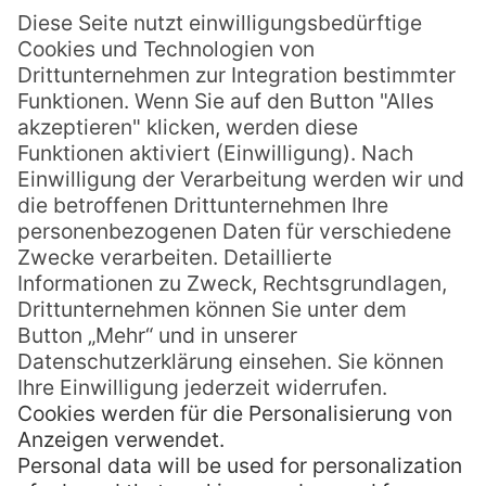
Mit Seekühen schwimmen
in der Lamen Bay auf
Vanuatu
Epi ist eine von
83 Inseln Vanuatus
und
liegt am nordöstlichen Rand des
Inselstaates. Anders als die größeren Inseln
Espiritu Santo und Malakula, findet man auf
Epi nur wenige Touristen, dafür aber viele
ursprüngliche Dörfer und intakte Natur-
und Unterwasserlandschaften.
Epi ist von einem lebendigen Korallenriff