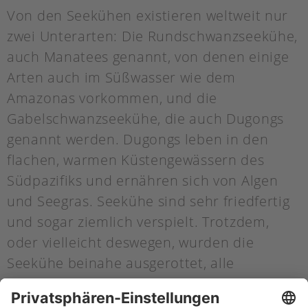
Von den Seekühen existieren weltweit nur
zwei Unterarten: Die Rundschwanzseekühe,
auch Manatees genannt, von denen einige
Arten auch im Süßwasser wie dem
Amazonas vorkommen, und die
Gabelschwanzseekühe, die auch Dugongs
genannt werden. Dugongs leben in den
flachen, warmen Küstengewässern des
Südpazifiks und ernähren sich von Algen
und Seegras. Seekühe sind sehr friedfertig
und sogar ziemlich verspielt. Trotzdem,
oder vielleicht deswegen, wurden die
Seekühe beinahe ausgerottet, alle
Seekuharten stehen heute auf der Roten
Liste und sind vom Aussterben bedroht.