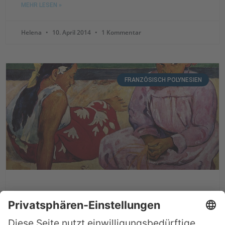
MEHR LESEN »
Helena
10. April 2014
1 Kommentar
FRANZÖSISCH POLYNESIEN
Sehenswürdigkeiten auf Tahiti
In unserem Südsee Blog haben wir z.B. hier