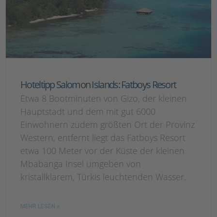
Hoteltipp Salomon Islands: Fatboys Resort
Etwa 8 Bootminuten von Gizo, der kleinen
Hauptstadt und dem mit gut 6000
Einwohnern zudem größten Ort der Provinz
Western, entfernt liegt das Fatboys Resort
etwa 100 Meter vor der Küste der kleinen
Mbabanga Insel umgeben von
kristallklarem, Türkis leuchtenden Wasser.
MEHR LESEN »