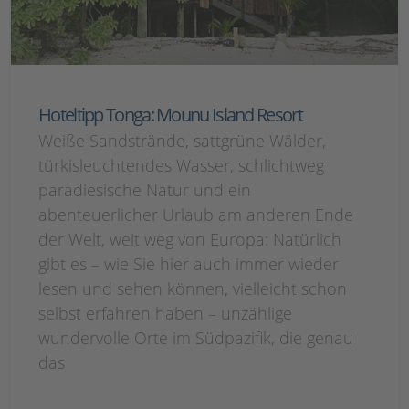
Hoteltipp Tonga: Mounu Island Resort
Weiße Sandstrände, sattgrüne Wälder,
türkisleuchtendes Wasser, schlichtweg
paradiesische Natur und ein
abenteuerlicher Urlaub am anderen Ende
der Welt, weit weg von Europa: Natürlich
gibt es – wie Sie hier auch immer wieder
lesen und sehen können, vielleicht schon
selbst erfahren haben – unzählige
wundervolle Orte im Südpazifik, die genau
das