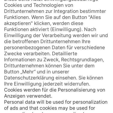
oder hier schon mehrfach über
Französisch-Polynesien berichtet. Dabei ist
aber Tahiti, einer der beliebtesten Inseln
des französischen Überseegebiets, immer
nur am Rande erwähnt worden. Das
möchten wir heute ändern und ihnen mehr
über Details rund um Sehenswürdigkeiten
und Ausflugsmöglichkeiten auf Tahiti
näherbringen.
MEHR LESEN »
Viv
25. Februar 2014
Keine Kommentare
« Zurück
1
…
61
62
63
64
65
…
70
Weiter
»