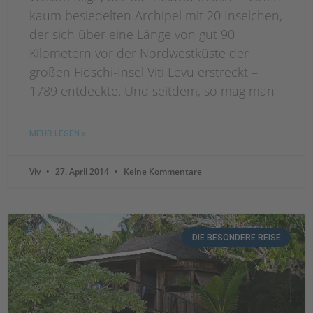
kaum besiedelten Archipel mit 20 Inselchen,
der sich über eine Länge von gut 90
Kilometern vor der Nordwestküste der
großen Fidschi-Insel Viti Levu erstreckt –
1789 entdeckte. Und seitdem, so mag man
MEHR LESEN »
Viv
27. April 2014
Keine Kommentare
DIE BESONDERE REISE