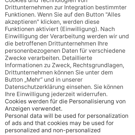
Armeepisten
Das Innere der Insel lässt sich mit einer
Gebirgssafari im Geländewagen erkunden.
Dabei folgt die Route den alten
Armeepisten, die die Amerikaner im
Zweiten Weltkrieg erbauten. Bora Bora
diente damals als Versorgungsbasis, wovon
heute noch der kleine Flughafen und einige
verrostete Kanonen zeugen. Die Tour führt
z.B. von Faanui zur Vairau-Bucht mit einem
Stop auf dem Hochgrat von Bora Bora. Von
dort kann man die Nachbarinseln Raiatea,
Taaha und Maupiti sehen.