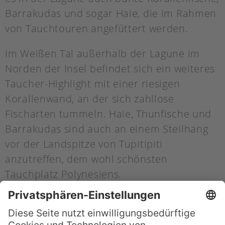
Barrakudas und sogar Haie, die im Rahmen
von Tauchtouren angefüttert werden.
Im Weißen Tal außerhalb der Lagune im
Norden der Insel befindet sich ein weiteres
Taucher-Highlight mit einer riesigen
Korallenwand, an der sich zahllose
Fischarten tummeln. Haie, Thunfische und
Barrakudas sind auch an einem Steilhang
vor der Landspitze von Tupitipiti
anzutreffen, dem wohl schönsten
Tauchplatz Polynesiens.
» Gebirgssafari auf