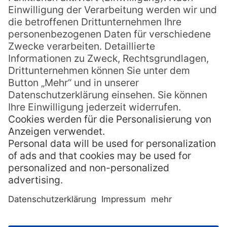
Leinen, stylischen Bädern und Open Air-
Duschen lassen die sogenannten Bures
auch bei den anspruchsvollsten Gästen
keine Wünsche offen. Der Komfort lässt
sich nur noch durch die Größe der Bures
und Villen steigern bis hin zum Royal Beach
House mit Split Level und eigenem Pool auf
der Veranda. Allen 17 Häuschen gemein ist
der grandiose Blick auf das Meer.