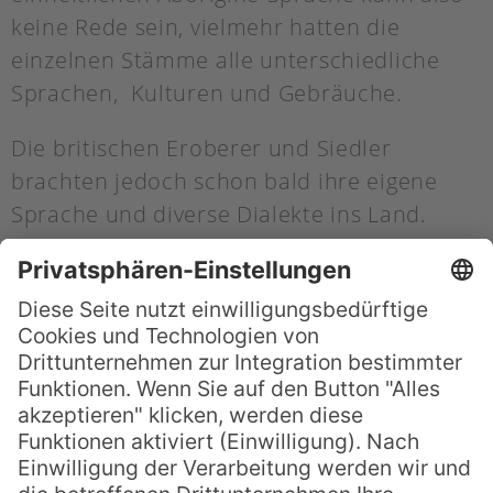
keine Rede sein, vielmehr hatten die
einzelnen Stämme alle unterschiedliche
Sprachen, Kulturen und Gebräuche.
Die britischen Eroberer und Siedler
brachten jedoch schon bald ihre eigene
Sprache und diverse Dialekte ins Land.
Lange Zeit fungierte Australien als
Strafkolonie für britische Gefangene und
Ausgestoßene aller Art. Ab 1788 wurden
über 100.000 Sträflinge von den britischen
Inseln nach Australien gebracht, wo sie
meist ihrem Schicksal überlassen blieben.
Einige dieser Strafgefangenen gründeten
nach Ablauf ihrer Haft sogar Dörfer und