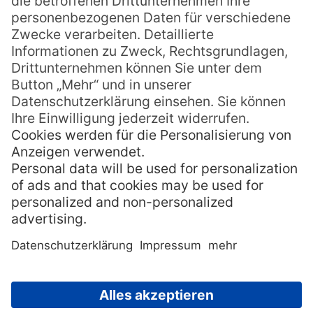
Städte. Diese Menschen waren jedoch
selten Bürger der gehobenen Schichten; sie
waren Tagelöhner, Diebe, verarmte Bauern
oder Handwerker. Ihre unterschiedlichen
Dialekte haben in Australien bis heute
überlebt. Später wanderten auch irische
und schottische Siedler, Farmer und
Viehzüchter ins Land ein und brachten ihre
Bräuche und natürlich ihre Sprache mit. So
ist australisches Englisch heute ein Mix aus
irischen, schottischen und englischen
Einflüssen, gepaart mit dem rauen Cockney-
Englisch aus Londons Arbeiterschicht und
zahlreichen Ausdrücken aus Aborigine-
Sprachen.