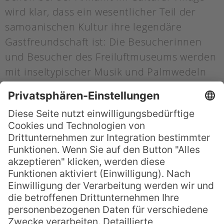
wird klar, dass ein wesentlicher Teil der
samoanischen Kultur ihre legendäre
Gastfreundschaft ist: Die Besucherinnen
und Besucher des Freiluftmuseums werden
mit inseltypischer Musik und Palmwedeln
empfangen – ein traditionelles Ritual für
Gäste.
Im Anschluss können Sie dann voll und
ganz eintauchen in das Abenteuer Samoa:
Von der traditionellen Tattoo-Kunst über
das Flechten von Körben, dem Schnitzen
von Kochgeschirr und dem Weben von
Wandbehängen, bis hin zum kulinarischen
Erbe der Südsee – die Tour im Samoa
Cultural Village lässt wirklich nichts aus.