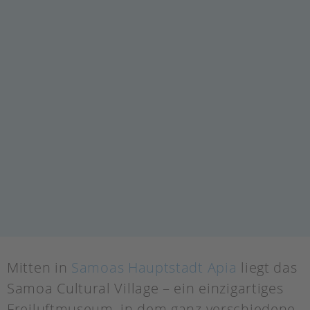
Mitten in
Samoas Hauptstadt Apia
liegt das
Samoa Cultural Village – ein einzigartiges
Freiluftmuseum, in dem ganz verschiedene