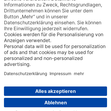
Samoanische Tattoos –
magische Zeichnungen
Vor der Ankunft westlicher Missionare war
es überall in der Südsee üblich, den Körper
mit Tattoos zu schmücken, denen magische
Eigenschaften zugeschrieben wurden. Mit
der Christianisierung Samoas und anderer
Südsee Inseln
war es mit dieser Praxis bald
vorbei – heute wird die Tradition der
Tattoos jedoch langsam wiederbelebt. Nach
alter Art wird ein spitzes Werkzeug aus
Knochen oder Elfenbein in Tinte getaucht
und dann rasch und gezielt in die oberste