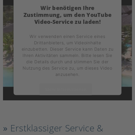
Wir benötigen Ihre
Zustimmung, um den YouTube
Video-Service zu laden!
Wir verwenden einen Service eines
Drittanbieters, um Videoinhalte
einzubetten. Dieser Service kann Daten zu
Ihren Aktivitäten sammeln. Bitte lesen Sie
die Details durch und stimmen Sie der
Nutzung des Service zu, um dieses Video
anzusehen.
Mehr Informationen
Akzeptieren
powered by
Usercentrics Consent
Management Platform
»
Erstklassiger Service &