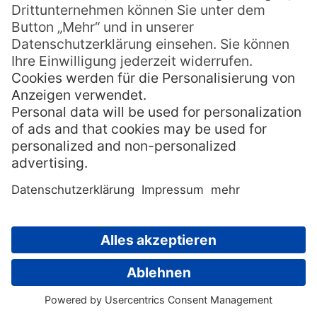
üppiges Frühstück auf einem Holztablett,
das direkt im eigenen Pool schwimmt.