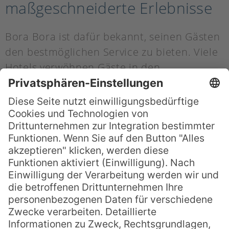
maßgeschneiderte Erlebnisse
Bora Bora ist dafür bekannt, seinen Gästen
den bestmöglichen Service zu bieten. Viele
Hotels verwöhnen Gäste in den
Flitterwochen mit
persönlichem
Butlerservice
, der sich um jedes Detail
kümmert. Frisch geschnittene, tropische
Blumen auf dem Bett bis hin zur
Organisation eines privaten
Champagnerfrühstücks auf der eigenen
Terrasse – hier wird sich um alles
gekümmert. Wer sich etwas ganz
Besonderes gönnen möchte, kann sich ein
Floating Breakfast
servieren lassen – ein