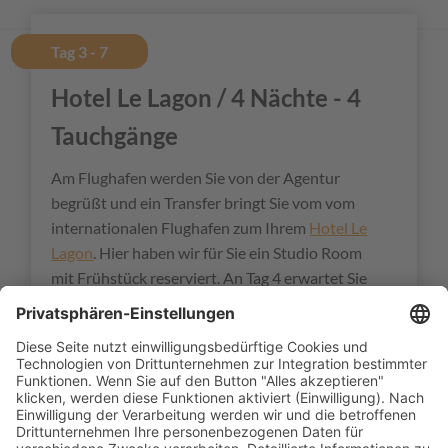
Tag 3 - 7
Hotel Le Lagon / 4 Nächte - 4
Tauchgänge
Am Flughafen werden Sie von der Agentur
begrüßt und ein Transfer bringt Sie vom vom
internationalen Flughafen zum Ihrem
Hotel Le
Lagon
. Hier haben wir für Sie ein Studio Room
mit Frühstück reserviert. An Tag 4 erwartet Sie
hier ein Tagesausflug zur vorgelagerten Insel
Amedee. Bei
je zwei Tauchgänge am 5. und 6.
Tag
können Sie die grandiose Unterwasserwelt
Noumeas entdecken. Am 7. Tag übernehmen Sie
im Hotel Ihren Mietwagen Kat. B Citroën C3 o.ä.)
und starten Richtung Bourail.