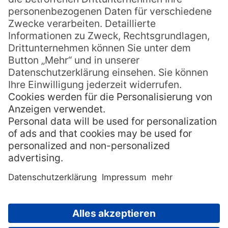
Gäste haben die Wahl zwischen einfachen
Bungalows mit oder ohne eigenem Bad (gut
ausgestattete sanitäre Anlagen gibt es im
Haupthaus), und geräumigen Suiten die
gerade bei Familien oder Honeymoonern
beliebt sind. Die Zimmer sind alle mit
bequemen Doppel- oder Einzelbetten,
Ventilatoren und überdachten Terrassen
ausgestattet.