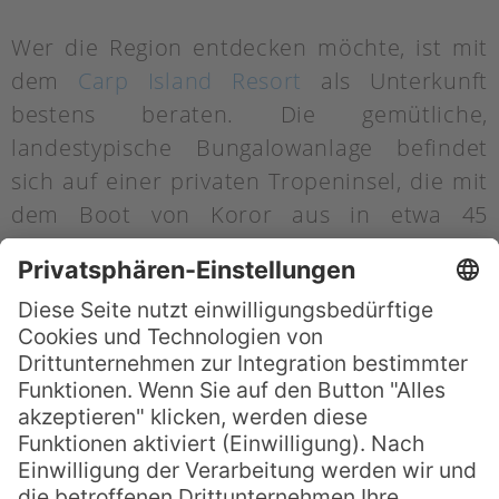
Wer die Region entdecken möchte, ist mit
dem
Carp Island Resort
als Unterkunft
bestens beraten. Die gemütliche,
landestypische Bungalowanlage befindet
sich auf einer privaten Tropeninsel, die mit
dem Boot von Koror aus in etwa 45
Minuten zu erreichen ist. Das Resort
besteht aus 25 komfortablen Bungalows
und einem Haupthaus mit Restaurant und
Bar, sowie einer eigenen Tauchbasis.