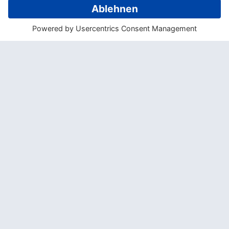
Tauchurlaub der besonderen Art
Sie wachen mit Blick auf den Strand und
den Sonnenaufgang auf und können nach
einem reichhaltigen kontinentalen
Frühstück direkt in die Wetsuits schlüpfen –
denn erfahrene Tauchtrainer, Guides und
Bootsführer bringen Sie täglich zu den
schönsten Spots.