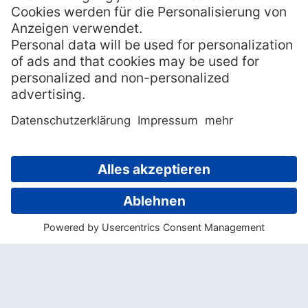
aufschlagen, sich austauschen und
gemeinsam surfen gehen. Auf jeder dieser
beiden Inseln gibt es je ein gemütliches
Resort, das sich ganz auf die Bedürfnisse
von Surfern eingestellt hat.
Das
Tavarua Island Resort
, wo jährlich
professionelle Surfwettbewerbe
ausgetragen werden, bietet beispielsweise
einen Pool, einen Spa und diverse Workout-
Geräte an, sodass man sich nach dem
Surfen wunderbar regenerieren und vor
dem Surfen aufwärmen kann. Außerdem
legt man hier viel Wert auf Nachhaltigkeit,
sodass die Flora und Fauna rund um