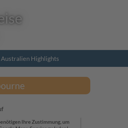
eise
Australien Highlights
bourne
uf
benötigen Ihre Zustimmung, um