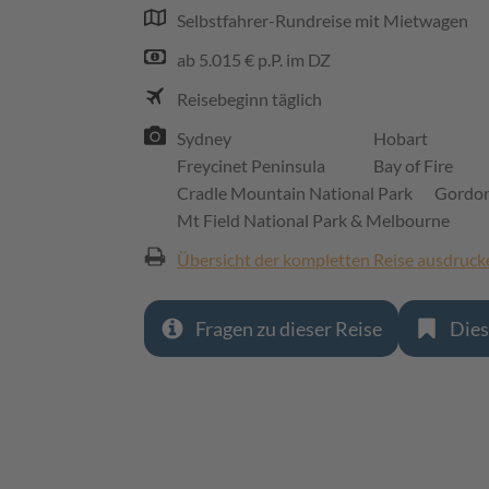
Selbstfahrer-Rundreise mit Mietwagen
ab 5.015 € p.P. im DZ
Reisebeginn täglich
Sydney
Hobart
Freycinet Peninsula
Bay of Fire
Cradle Mountain National Park
Gordon
Mt Field National Park & Melbourne
Übersicht der kompletten Reise ausdruck
Fragen zu dieser Reise
Dies