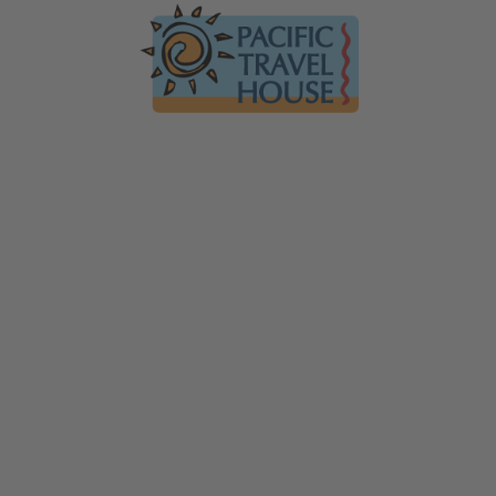
Australien
Ko
Australien im Überblick
Üb
Neuseeland
Neuseeland im Überblick
Mi
Hawaii
Hawaii im Überblick
Gä
F
Tauchen